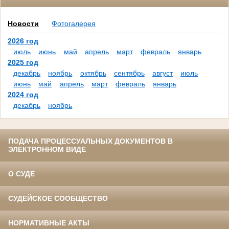
Новости
Фотогалерея
2026 год
июль
июнь
май
апрель
март
февраль
январь
2025 год
декабрь
ноябрь
октябрь
сентябрь
август
июль
июнь
май
апрель
март
февраль
январь
2024 год
декабрь
ноябрь
ПОДАЧА ПРОЦЕССУАЛЬНЫХ ДОКУМЕНТОВ В
ЭЛЕКТРОННОМ ВИДЕ
О СУДЕ
СУДЕЙСКОЕ СООБЩЕСТВО
НОРМАТИВНЫЕ АКТЫ