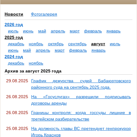
Новости
Фотогалерея
2026 год
июль
июнь
май
апрель
март
февраль
январь
2025 год
декабрь
ноябрь
октябрь
сентябрь
август
июль
июнь
май
апрель
март
февраль
январь
2024 год
декабрь
ноябрь
Архив за август 2025 года
29.08.2025
График дежурства судей Бабаюртовского
районного суда на сентябрь 2025 года.
26.08.2025
На «Госуслугах» разрешили подписывать
договоры аренды
26.08.2025
Границы контроля: когда госсуды лишние в
третейском разбирательстве
25.08.2025
На должность главы ВС претендует генпрокурор
Игорь Краснов