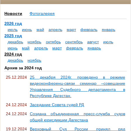
Новости
Фотогалерея
2026 год
июль
июнь
май
апрель
март
февраль
январь
2025 год
декабрь
ноябрь
октябрь
сентябрь
август
июль
июнь
май
апрель
март
февраль
январь
2024 год
декабрь
ноябрь
Архив за 2024 год
25.12.2024
25 декабря 2024г. проведено в режиме
видеоконференц-связи семинар –совещание
Управления Судебного департамента в
Республике Дагестан.
24.12.2024
Заседание Совета судей РД
24.12.2024
Создана объединенная пресс-служба судов
общей юрисдикции Дагестана
19.12.2024
Верховный Суд России принял ряд