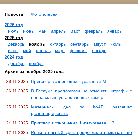
Новости
Фотогалерея
2026 год
июль
июнь
май
апрель
март
февраль
январь
2025 год
декабрь
ноябрь
октябрь
сентябрь
август
июль
июнь
май
апрель
март
февраль
январь
2024 год
декабрь
ноябрь
Архив за ноябрь 2025 года
28.11.2025
Приговор в отношении Нуракаев З.М.…
26.11.2025
В Госдуме предложили не отменять штрафы с
неправильно установленных камер
25.11.2025
Материалы дел по КоАП разрешат
фотографировать
24.11.2025
Приговор в отношении Шихмурзаева Н.З.…
12.11.2025
Испытательный срок предложили назначать не