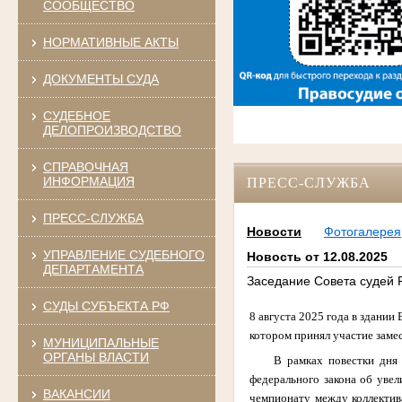
СООБЩЕСТВО
НОРМАТИВНЫЕ АКТЫ
ДОКУМЕНТЫ СУДА
СУДЕБНОЕ
ДЕЛОПРОИЗВОДСТВО
СПРАВОЧНАЯ
ИНФОРМАЦИЯ
ПРЕСС-СЛУЖБА
ПРЕСС-СЛУЖБА
Новости
Фотогалерея
УПРАВЛЕНИЕ СУДЕБНОГО
Новость от 12.08.2025
ДЕПАРТАМЕНТА
Заседание Совета судей 
СУДЫ СУБЪЕКТА РФ
8 августа 2025 года в здании
котором принял участие заме
МУНИЦИПАЛЬНЫЕ
ОРГАНЫ ВЛАСТИ
В рамках повестки дня
федерального закона об увел
ВАКАНСИИ
чемпионату между коллектив