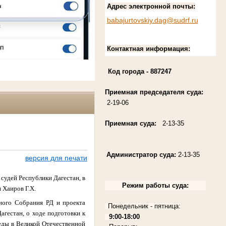
Адрес электронной почты:
babajurtovskiy.dag@sudrf.ru
Контактная информация:
Код города
- 887247
Приемная председателя суда:
2-19-06
Приемная суда:
2-13-35
Администратор суда:
2-13-35
версия для печати
 судей Республики Дагестан, в
Режим работы суда:
 Хаиров Г.Х.
ного Собрания РД и проекта
Понедельник - пятница:
агестан, о ходе подготовки к
9:00-18:00
еды в Великой Отечественной