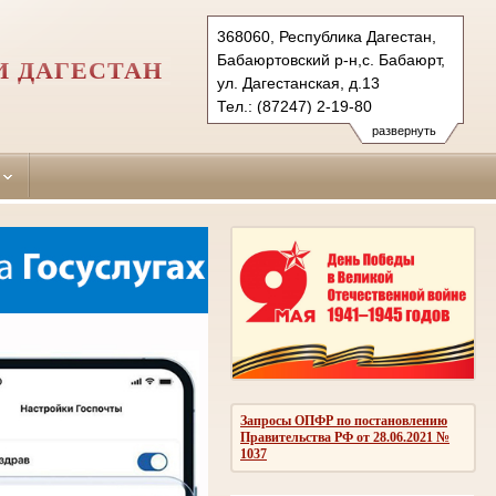
368060, Республика Дагестан,
Бабаюртовский р-н,с. Бабаюрт,
И ДАГЕСТАН
ул. Дагестанская, д.13
Тел.: (87247) 2-19-80
babajurtovskiy.dag@sudrf.ru
развернуть
Запросы ОПФР по постановлению
Правительства РФ от 28.06.2021 №
1037