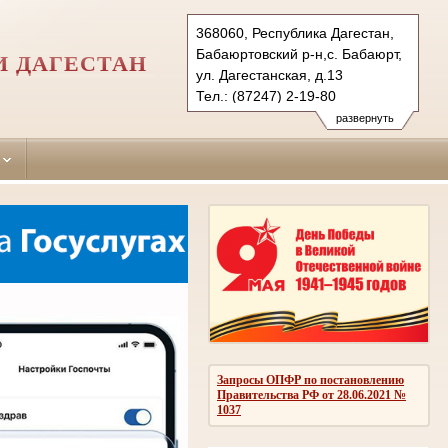
368060, Республика Дагестан,
Бабаюртовский р-н,с. Бабаюрт,
И ДАГЕСТАН
ул. Дагестанская, д.13
Тел.: (87247) 2-19-80
babajurtovskiy.dag@sudrf.ru
развернуть
Запросы ОПФР по постановлению
Правительства РФ от 28.06.2021 №
1037