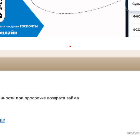
.
енности при просрочке возврата займа
48/
опубли