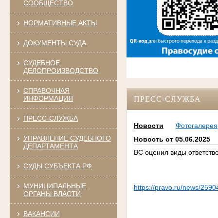
СООБЩЕСТВО
НОРМАТИВНЫЕ АКТЫ
ДОКУМЕНТЫ СУДА
СУДЕБНОЕ
ДЕЛОПРОИЗВОДСТВО
СПРАВОЧНАЯ
ИНФОРМАЦИЯ
ПРЕСС-СЛУЖБА
ПРЕСС-СЛУЖБА
Новости
Фотогалерея
УПРАВЛЕНИЕ СУДЕБНОГО
Новость от 05.06.2025
ДЕПАРТАМЕНТА
ВС оценил виды ответств
СУДЫ СУБЪЕКТА РФ
МУНИЦИПАЛЬНЫЕ
https://pravo.ru/news/2590
ОРГАНЫ ВЛАСТИ
ВАКАНСИИ