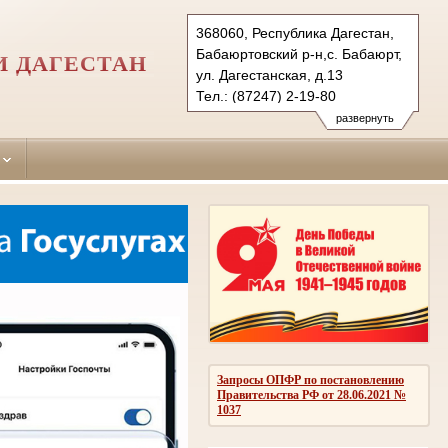
368060, Республика Дагестан,
Бабаюртовский р-н,с. Бабаюрт,
И ДАГЕСТАН
ул. Дагестанская, д.13
Тел.: (87247) 2-19-80
babajurtovskiy.dag@sudrf.ru
развернуть
Запросы ОПФР по постановлению
Правительства РФ от 28.06.2021 №
1037