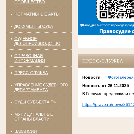
СООБЩЕСТВО
НОРМАТИВНЫЕ АКТЫ
ДОКУМЕНТЫ СУДА
СУДЕБНОЕ
ДЕЛОПРОИЗВОДСТВО
СПРАВОЧНАЯ
ИНФОРМАЦИЯ
ПРЕСС-СЛУЖБА
ПРЕСС-СЛУЖБА
Новости
Фотогалерея
УПРАВЛЕНИЕ СУДЕБНОГО
Новость от 26.11.2025
ДЕПАРТАМЕНТА
В Госдуме предложили не
СУДЫ СУБЪЕКТА РФ
https://pravo.ru/news/2614
МУНИЦИПАЛЬНЫЕ
ОРГАНЫ ВЛАСТИ
ВАКАНСИИ