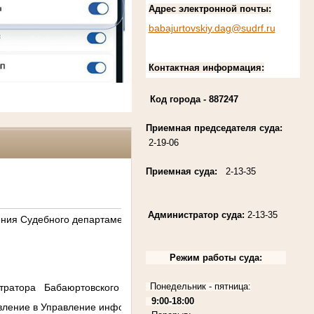
Адрес электронной почты:
babajurtovskiy.dag@sudrf.ru
Контактная информация:
Код города
- 887247
Приемная председателя суда:
2-19-06
Приемная суда:
2-13-35
Администратор суда:
2-13-35
ния Судебного департамента в Республике Дагестан.
Режим работы суда:
Понедельник - пятница:
стратора Бабаюртовского районного суда.
9:00-18:00
ние в Управление информации о срывах судебных заседаний в суд