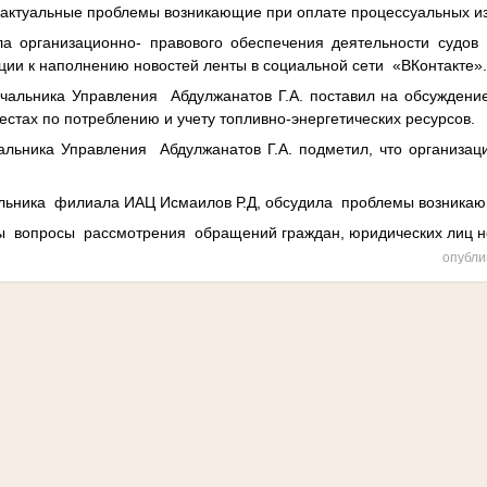
, актуальные проблемы возникающие при оплате процессуальных и
ела организационно- правового обеспечения деятельности суд
ии к наполнению новостей ленты в социальной сети «ВКонтакте»
альника Управления Абдулжанатов Г.А. поставил на обсуждени
естах по потреблению и учету топливно-энергетических ресурсов.
льника Управления Абдулжанатов Г.А. подметил, что организац
альника филиала ИАЦ Исмаилов Р.Д, обсудила проблемы возника
 вопросы рассмотрения обращений граждан, юридических лиц не
опубли