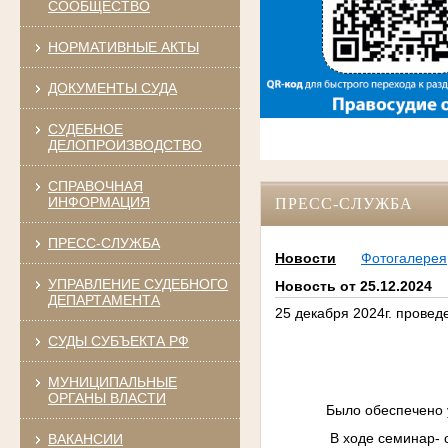
СООБЩЕСТВО
НОРМАТИВНЫЕ АКТЫ
ДОКУМЕНТЫ СУДА
СУДЕБНОЕ
ДЕЛОПРОИЗВОДСТВО
СПРАВОЧНАЯ
ИНФОРМАЦИЯ
ПРЕСС-СЛУЖБА
ПРЕСС-СЛУЖБА
Новости
Фотогалерея
УПРАВЛЕНИЕ СУДЕБНОГО
Новость от 25.12.2024
ДЕПАРТАМЕНТА
25 декабря 2024г. прове
СУДЫ СУБЪЕКТА РФ
МУНИЦИПАЛЬНЫЕ
ОРГАНЫ ВЛАСТИ
Было обеспечено 
В ходе семинар- 
ВАКАНСИИ