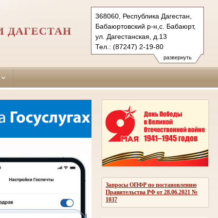
368060, Республика Дагестан,
Бабаюртовский р-н,с. Бабаюрт,
И ДАГЕСТАН
ул. Дагестанская, д.13
Тел.: (87247) 2-19-80
babajurtovskiy.dag@sudrf.ru
развернуть
Запросы ОПФР по постановлению
Правительства РФ от 28.06.2021 №
1037