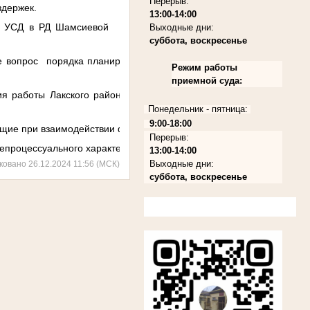
Перерыв:
здержек.
13:00-14:00
ов УСД в РД Шамсиевой Ю.Р. были затронуты вопросы организ
Выходные дни:
суббота, воскресенье
.
е вопрос порядка планирования и проведения ремонтных работ 
Режим работы
приемной суда:
ия работы Лакского районного суда налажена, и выделил наряд
Понедельник - пятница:
9:00-18:00
ющие при взаимодействии филиала ИАЦ с федеральными судами 
Перерыв:
процессуального характера.
13:00-14:00
Выходные дни:
ковано 26.12.2024 11:56 (МСК)
суббота, воскресенье